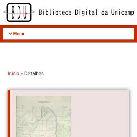
Acessar
o
conteúdo
Menu
Início
» Detalhes