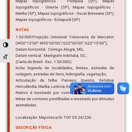
Mapas topográficos - Pompéia (SP), Mapas
topográficos - Oriente (SP), Mapas topográficos -
Marília (SP), Mapas topográficos - Oscar Bressane (SP),
Mapas topográficos - Echaporã (SP)
NOTAS
1:50.000;Projeção Universal Transversa de Mercator.
(W50°15'00"-W50°00'00"/S22°00'00"-S22°15'00");
Alternar alto contraste
Datum horizontal : Córrego Alegre, MG;
Datum vertical : Marégrafo Imbituba, SC;
Alternar tamanho da fonte
(Carta do Brasil - Esc. 1:50.000);
Inclui legenda de localidades, limites, estradas de
rodagem, estradas de ferro, hidrografia, vegetação;
Articulação da folha: Parnaso; Queirós; Getulina;
Herculândia; Marília; Lutécia; Exaporã; Alvinlândia;
Relevo é mostrado por contornos, representado por
linhas de contorno pontilhadas e mostrado por altitudes
assinaladas.
Localização: Mapoteca/IG TOP 03.24/236
DESCRIÇÃO FÍSICA: