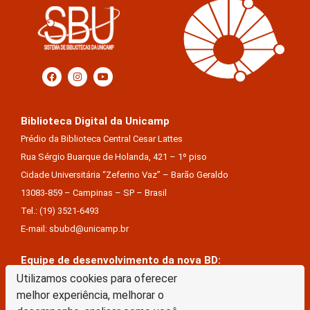
Biblioteca Digital da Unicamp
Prédio da Biblioteca Central Cesar Lattes
Rua Sérgio Buarque de Holanda, 421 – 1º piso
Cidade Universitária “Zeferino Vaz” – Barão Geraldo
13083-859 – Campinas – SP – Brasil
Tel.: (19) 3521-6493
E-mail: sbubd@unicamp.br
Equipe de desenvolvimento da nova BD:
Keite Aparecida Duarte
Utilizamos cookies para oferecer
melhor experiência, melhorar o
Márcio Vinícius De Jesus Almeida