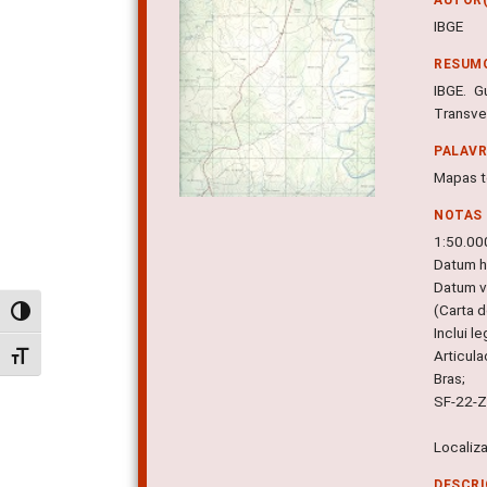
IBGE
RESUM
IBGE. G
Transve
PALAV
Mapas t
NOTAS
1:50.00
Datum h
Datum ve
(Carta d
Alternar alto contraste
Inclui l
Articula
Alternar tamanho da fonte
Bras;
SF-22-Z
Localiz
DESCRI