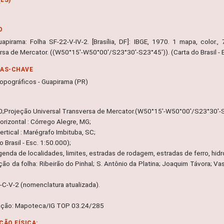
O
uapirama: Folha SF-22-V-IV-2. [Brasília, DF]: IBGE, 1970. 1 mapa, color.
rsa de Mercator. ((W50°15'-W50°00'/S23°30'-S23°45')). (Carta do Brasil - E
RAS-CHAVE
opográficos - Guapirama (PR)
0;Projeção Universal Transversa de Mercator.(W50°15'-W50°00'/S23°30'-S
orizontal : Córrego Alegre, MG;
rtical : Marégrafo Imbituba, SC;
o Brasil - Esc. 1:50.000);
egenda de localidades, limites, estradas de rodagem, estradas de ferro, hid
ção da folha: Ribeirão do Pinhal; S. Antônio da Platina; Joaquim Távora; Vas
-C-V-2 (nomenclatura atualizada).
ação: Mapoteca/IG TOP 03.24/285
ÇÃO FÍSICA: