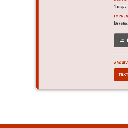
1 mapa c
IMPRE
[Brasília
ARQUIV
TEX