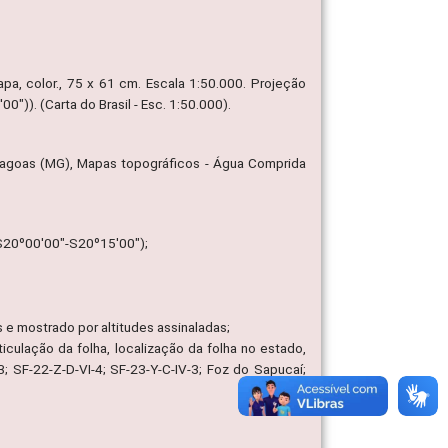
 mapa, color., 75 x 61 cm. Escala 1:50.000. Projeção
)). (Carta do Brasil - Esc. 1:50.000).
lagoas (MG), Mapas topográficos - Água Comprida
/S20º00'00"-S20º15'00");
 e mostrado por altitudes assinaladas;
ticulação da folha, localização da folha no estado,
-3; SF-22-Z-D-VI-4; SF-23-Y-C-IV-3; Foz do Sapucaí;