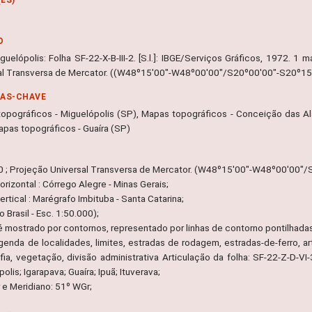
O
guelópolis: Folha SF-22-X-B-III-2. [S.l.]: IBGE/Serviços Gráficos, 1972. 1
al Transversa de Mercator. ((W48º15'00"-W48º00'00"/S20º00'00"-S20º15'00"
RAS-CHAVE
opográficos - Miguelópolis (SP), Mapas topográficos - Conceição das A
apas topográficos - Guaíra (SP)
0 ; Projeção Universal Transversa de Mercator. (W48º15'00"-W48º00'00"
rizontal : Córrego Alegre - Minas Gerais;
rtical : Marégrafo Imbituba - Santa Catarina;
o Brasil - Esc. 1:50.000);
é mostrado por contornos, representado por linhas de contorno pontilhadas
egenda de localidades, limites, estradas de rodagem, estradas-de-ferro, ar
afia, vegetação, divisão administrativa Articulação da folha: SF-22-Z-D-VI
olis; Igarapava; Guaíra; Ipuã; Ituverava;
 e Meridiano: 51º WGr;