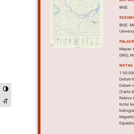
IBGE
RESUM
IBGE. Mi
Univers
PALAV
Mapas t
(MG), M
NOTAS
1:50.00
Datum ho
Datum ve
Alternar alto contraste
(Carta d
Relevo 
Alternar tamanho da fonte
Inclui l
hidrogr
Miguelóp
Equador