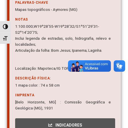
PALAVRAS-CHAVE
Mapas topográficos - Aymores (MG)
NOTAS
1:100.000;W19º28'55-W19º28'32/S1º51'29'31-
Alternar alto contraste
S2º14'20'75;
Inclui legenda de estradas, solo, hidrografia, relevo e
Alternar tamanho da fonte
localidades;
Articulação da folha: Bom Jesus; Ipanema; Laginha.
Localização: Mapoteca/IG TOP 03.23/745
DESCRIÇÃO FÍSICA:
1 mapa color. : 74 x 58 cm
IMPRENTA
[Belo Horizonte, MG] : Comissão Geográfica e
Geológica (MG), 1931
INDICADORES