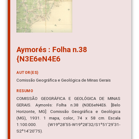
Aymorés : Folha n.38
{N3E6eN4E6
AUTOR(ES)
Comissão Geográfica e Geológica de Minas Gerais
RESUMO
COMISSÃO GEOGRÁFICA E GEOLÓGICA DE MINAS
GERAIS. Aymorés: Folha n.38 {N3E6eN4E6. [Belo
Horizonte, MG]: Comissão Geográfica e Geológica
(MG), 1931. 1 mapa, color., 74 x 58 cm. Escala
1:100.000. (W19º28'55-W19º28'32/S1º51'29'31-
S2º14'20'75).