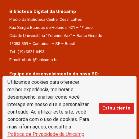
Biblioteca Digital da Unicamp
Prédio da Biblioteca Central Cesar Lattes
Rua Sérgio Buarque de Holanda, 421 – 1º piso
Cidade Universitária “Zeferino Vaz” – Barão Geraldo
13083-859 – Campinas – SP – Brasil
Tel.: (19) 3521-6493
E-mail: sbubd@unicamp.br
Equipe de desenvolvimento da nova BD:
Keite Aparecida Duarte
Utilizamos cookies para oferecer
melhor experiência, melhorar o
Márcio Vinícius De Jesus Almeida
desempenho, analisar como você
Saul Victor De Castro E Silva
interage em nosso site e personalizar
Estou ciente
conteúdo. Ao utilizar este site, você
A Biblioteca Digital da Unicamp está licenciado com uma Licença Creative Commons –
concorda com o uso de cookies. Para
Atribuição Sem Derivações 4.0 Internacional
mais informações, consulte a
Política de Privacidade da Unicamp