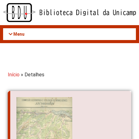
Acessar
o
conteúdo
Menu
Início
» Detalhes