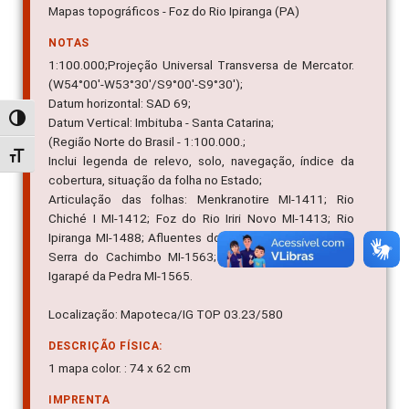
Mapas topográficos - Foz do Rio Ipiranga (PA)
NOTAS
1:100.000;Projeção Universal Transversa de Mercator.
(W54°00'-W53°30'/S9°00'-S9°30');
Datum horizontal: SAD 69;
Alternar alto contraste
Datum Vertical: Imbituba - Santa Catarina;
(Região Norte do Brasil - 1:100.000.;
Alternar tamanho da fonte
Inclui legenda de relevo, solo, navegação, índice da
cobertura, situação da folha no Estado;
Articulação das folhas: Menkranotire MI-1411; Rio
Chiché I MI-1412; Foz do Rio Iriri Novo MI-1413; Rio
Ipiranga MI-1488; Afluentes dos Rio Iriri Novo MI-1490;
Serra do Cachimbo MI-1563; Rio Iriri Novo MI-1564;
Igarapé da Pedra MI-1565.
Localização: Mapoteca/IG TOP 03.23/580
DESCRIÇÃO FÍSICA:
1 mapa color. : 74 x 62 cm
IMPRENTA