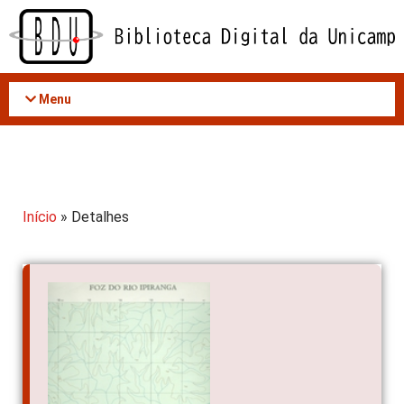
Acessar
o
conteúdo
Menu
Início
» Detalhes