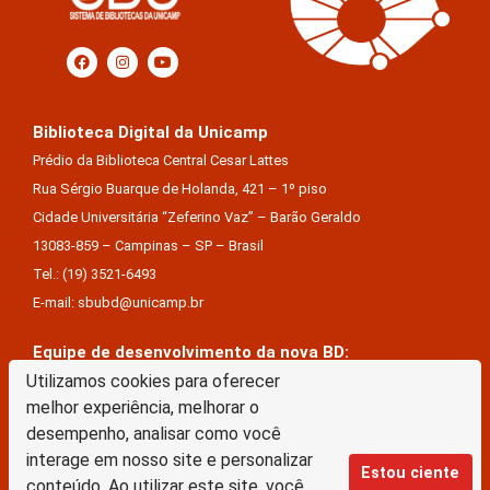
Biblioteca Digital da Unicamp
Prédio da Biblioteca Central Cesar Lattes
Rua Sérgio Buarque de Holanda, 421 – 1º piso
Cidade Universitária “Zeferino Vaz” – Barão Geraldo
13083-859 – Campinas – SP – Brasil
Tel.: (19) 3521-6493
E-mail: sbubd@unicamp.br
Equipe de desenvolvimento da nova BD:
Keite Aparecida Duarte
Utilizamos cookies para oferecer
melhor experiência, melhorar o
Márcio Vinícius De Jesus Almeida
desempenho, analisar como você
Saul Victor De Castro E Silva
interage em nosso site e personalizar
Estou ciente
conteúdo. Ao utilizar este site, você
A Biblioteca Digital da Unicamp está licenciado com uma Licença Creative Commons –