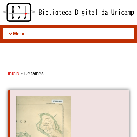
Acessar
o
conteúdo
Menu
Início
» Detalhes