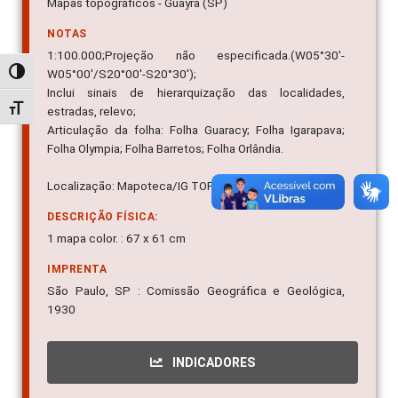
Mapas topográficos - Guayra (SP)
NOTAS
1:100.000;Projeção não especificada.(W05°30'-
W05°00'/S20°00'-S20°30');
Alternar alto contraste
Inclui sinais de hierarquização das localidades,
Alternar tamanho da fonte
estradas, relevo;
Articulação da folha: Folha Guaracy; Folha Igarapava;
Folha Olympia; Folha Barretos; Folha Orlândia.
Localização: Mapoteca/IG TOP 03.23/753
DESCRIÇÃO FÍSICA:
1 mapa color. : 67 x 61 cm
IMPRENTA
São Paulo, SP : Comissão Geográfica e Geológica,
1930
INDICADORES