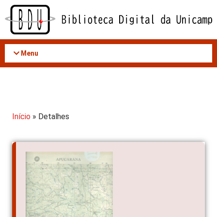
Acessar
o
conteúdo
Menu
Início
» Detalhes