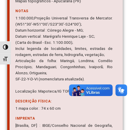
Mapas topográficos - Apucarana (PR)
NOTAS
1:100.000;Projeção Universal Transversa de Mercator.
(W51°30'-W51°00'/S23°30'-S24°00');
Datum horizontal : Córrego Alegre - MG;
Datum vertical : Marégrafo Henrique Laje - SC;
(Carta do Brasil - Esc. 1:100.000);
Alternar alto contraste
Inclui legenda de localidades, limites, estradas de
rodagem, estradas de ferra, hidrografia, vegetação;
Alternar tamanho da fonte
Articulação da folha: Maringá; Londrina; Cornélio
Procópio; Mandaguari; Congonhinhas; Ivaiporã; Rio
Alonzo; Ortigueira;
SF-22-Y-D-VI (nomenclatura atualizada).
Localização: Mapoteca/IG TOP 03.23/768
DESCRIÇÃO FÍSICA:
1 mapa color. : 74 x 60 cm
IMPRENTA
[Brasília, DF] : IBGE/Conselho Nacional de Geografia,