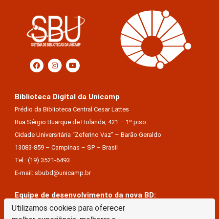
Biblioteca Digital da Unicamp
Prédio da Biblioteca Central Cesar Lattes
Rua Sérgio Buarque de Holanda, 421 – 1º piso
Cidade Universitária “Zeferino Vaz” – Barão Geraldo
13083-859 – Campinas – SP – Brasil
Tel.: (19) 3521-6493
E-mail: sbubd@unicamp.br
Equipe de desenvolvimento da nova BD:
Keite Aparecida Duarte
Utilizamos cookies para oferecer