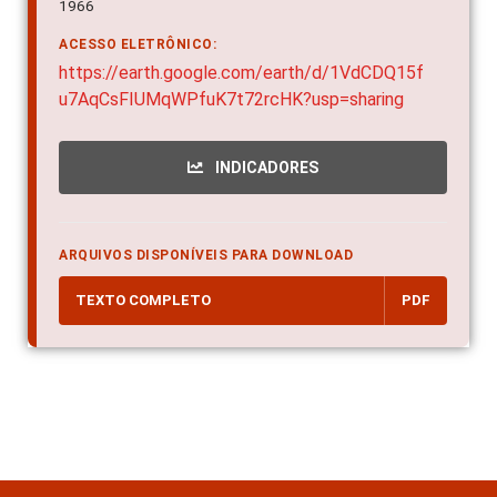
1966
ACESSO ELETRÔNICO:
https://earth.google.com/earth/d/1VdCDQ15f
u7AqCsFIUMqWPfuK7t72rcHK?usp=sharing
INDICADORES
ARQUIVOS DISPONÍVEIS PARA DOWNLOAD
TEXTO COMPLETO
PDF