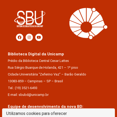
Biblioteca Digital da Unicamp
Prédio da Biblioteca Central Cesar Lattes
Rua Sérgio Buarque de Holanda, 421 – 1º piso
Cidade Universitária “Zeferino Vaz” – Barão Geraldo
13083-859 – Campinas – SP – Brasil
Tel.: (19) 3521-6493
E-mail: sbubd@unicamp.br
Equipe de desenvolvimento da nova BD:
Keite Aparecida Duarte
Utilizamos cookies para oferecer