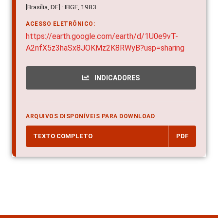
[Brasília, DF] : IBGE, 1983
ACESSO ELETRÔNICO:
https://earth.google.com/earth/d/1U0e9vT-
A2nfX5z3haSx8JOKMz2K8RWyB?usp=sharing
INDICADORES
ARQUIVOS DISPONÍVEIS PARA DOWNLOAD
TEXTO COMPLETO
PDF