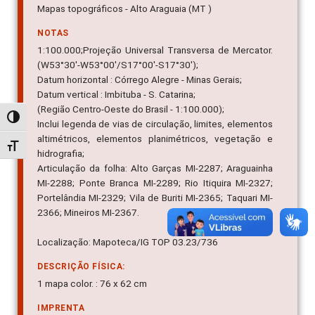
Mapas topográficos - Alto Araguaia (MT )
NOTAS
1:100.000;Projeção Universal Transversa de Mercator.
(W53°30'-W53°00'/S17°00'-S17°30');
Datum horizontal : Córrego Alegre - Minas Gerais;
Datum vertical : Imbituba - S. Catarina;
(Região Centro-Oeste do Brasil - 1:100.000);
Alternar alto contraste
Inclui legenda de vias de circulação, limites, elementos
altimétricos, elementos planimétricos, vegetação e
Alternar tamanho da fonte
hidrografia;
Articulação da folha: Alto Garças MI-2287; Araguainha
MI-2288; Ponte Branca MI-2289; Rio Itiquira MI-2327;
Portelândia MI-2329; Vila de Buriti MI-2365; Taquari MI-
2366; Mineiros MI-2367.
Localização: Mapoteca/IG TOP 03.23/736
DESCRIÇÃO FÍSICA:
1 mapa color. : 76 x 62 cm
IMPRENTA