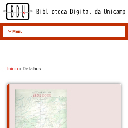
Acessar
o
conteúdo
Menu
Início
» Detalhes