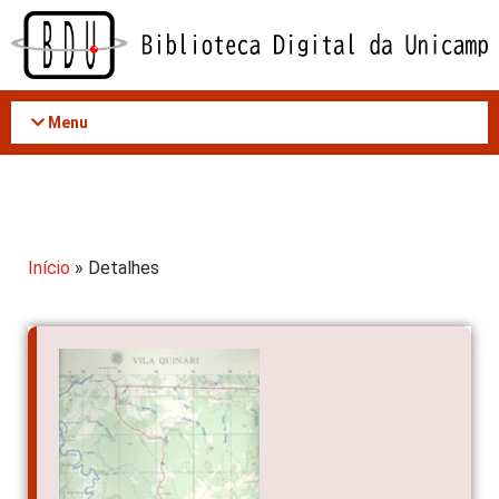
Acessar
o
conteúdo
Menu
Início
» Detalhes