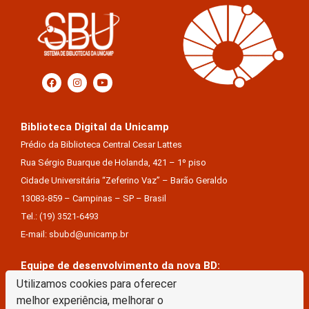
Biblioteca Digital da Unicamp
Prédio da Biblioteca Central Cesar Lattes
Rua Sérgio Buarque de Holanda, 421 – 1º piso
Cidade Universitária “Zeferino Vaz” – Barão Geraldo
13083-859 – Campinas – SP – Brasil
Tel.: (19) 3521-6493
E-mail: sbubd@unicamp.br
Equipe de desenvolvimento da nova BD:
Keite Aparecida Duarte
Utilizamos cookies para oferecer
melhor experiência, melhorar o
Márcio Vinícius De Jesus Almeida