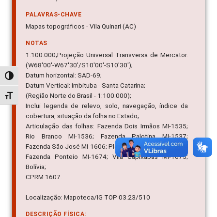
PALAVRAS-CHAVE
Mapas topográficos - Vila Quinari (AC)
NOTAS
1:100.000;Projeção Universal Transversa de Mercator.
(W68'00'-W67'30'/S10'00'-S10'30');
Datum horizontal: SAD-69;
Alternar alto contraste
Datum Vertical: Imbituba - Santa Catarina;
(Região Norte do Brasil - 1:100.000);
Alternar tamanho da fonte
Inclui legenda de relevo, solo, navegação, índice da
cobertura, situação da folha no Estado;
Articulação das folhas: Fazenda Dois Irmãos MI-1535;
Rio Branco MI-1536; Fazenda Palotina MI-1537;
Fazenda São José MI-1606; Plácido de Castro MI-1608;
Fazenda Ponteio MI-1674; Vila Capixabas MI-1675;
Bolívia;
CPRM 1607.
Localização: Mapoteca/IG TOP 03.23/510
DESCRIÇÃO FÍSICA: