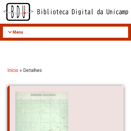
Acessar
o
conteúdo
Menu
Início
» Detalhes