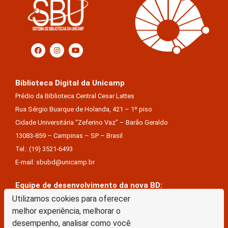
Biblioteca Digital da Unicamp
Prédio da Biblioteca Central Cesar Lattes
Rua Sérgio Buarque de Holanda, 421 – 1º piso
Cidade Universitária “Zeferino Vaz” – Barão Geraldo
13083-859 – Campinas – SP – Brasil
Tel.: (19) 3521-6493
E-mail: sbubd@unicamp.br
Equipe de desenvolvimento da nova BD:
Keite Aparecida Duarte
Utilizamos cookies para oferecer
melhor experiência, melhorar o
Márcio Vinícius De Jesus Almeida
desempenho, analisar como você
Saul Victor De Castro E Silva