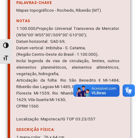
PALAVRAS-CHAVE
Mapas topográficos - Rochedo, Ribeirão (MT)
NOTAS
1:100.000;Projeção Universal Transversa de Mercator.
(W56°00'-W55°30'/S09°30'-S10°00');
Datum horizontal : SAD 69;
Alternar alto contraste
Datum vertical : Imbituba - S. Catarina;
(Região Centro-Oeste do Brasil - 1:100.000);
Alternar tamanho da fonte
Inclui legenda de vias de circulação, limites, outros
elementos planimétricos, elementos altimétricos,
vegetação, hidrografia;
Articulação da folha: Rio São Benedito II MI-1484;
Ribeirão das Lagoas MI-1485; Rio Formiga MI-1486; Alta
Floresta MI-1559; Rio Nhandu MI-1561; MI-1628; MI-
1629; Vila Guarita MI-1630;
CPRM 1560.
Localização: Mapoteca/IG TOP 03.23/557
DESCRIÇÃO FÍSICA:
1 mapa color. : 76 x 64 cm