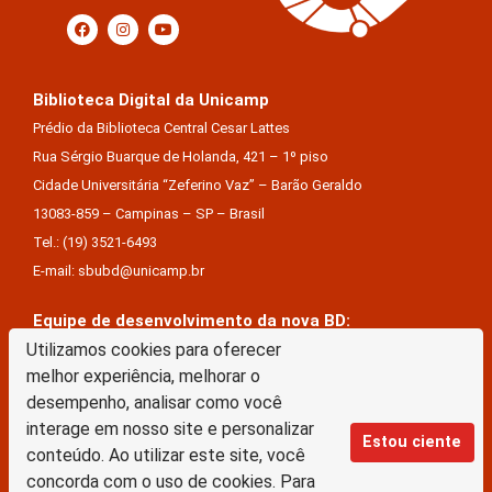
Biblioteca Digital da Unicamp
Prédio da Biblioteca Central Cesar Lattes
Rua Sérgio Buarque de Holanda, 421 – 1º piso
Cidade Universitária “Zeferino Vaz” – Barão Geraldo
13083-859 – Campinas – SP – Brasil
Tel.: (19) 3521-6493
E-mail: sbubd@unicamp.br
Equipe de desenvolvimento da nova BD:
Keite Aparecida Duarte
Utilizamos cookies para oferecer
melhor experiência, melhorar o
Márcio Vinícius De Jesus Almeida
desempenho, analisar como você
Saul Victor De Castro E Silva
interage em nosso site e personalizar
Estou ciente
conteúdo. Ao utilizar este site, você
A Biblioteca Digital da Unicamp está licenciado com uma Licença Creative Commons –
concorda com o uso de cookies. Para
Atribuição Sem Derivações 4.0 Internacional