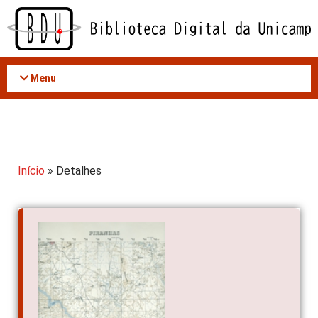
Acessar
o
conteúdo
Menu
Início
» Detalhes