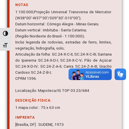
NOTAS
1:100.000;Projeção Universal Transversa de Mercator.
(W38°00'-W37°30'/S09°30'-S10°00');
Datum horizontal : Córrego Alegre - Minas Gerais;
Datum vertical : Imbituba - Santa Catarina;
Alternar alto contraste
(Região Nordeste do Brasil - 1:100.000);
Inclui legenda de rodovias, estradas de ferro, limites,
Alternar tamanho da fonte
vegetação, hidrografia, solo;
Articulação da folha: SC.24-X-C-II; SC.24-X-C-III; Santana
do Ipanema SC.24-X-D-I; SC.24-X-C-V; Pão de Açúcar
SC.24-X-D-IV; SC.24-Z-A-II; Carira SC.24-Z-A-III; Gracho
Cardoso SC.24-Z-B-I;
CPRM 1596.
Localização: Mapoteca/IG TOP 03.23/684
DESCRIÇÃO FÍSICA:
1 mapa color. : 75 x 63 cm
IMPRENTA
[Brasília, DF] : SUDENE, 1973