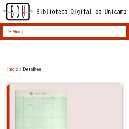
Acessar
o
conteúdo
Menu
Início
» Detalhes