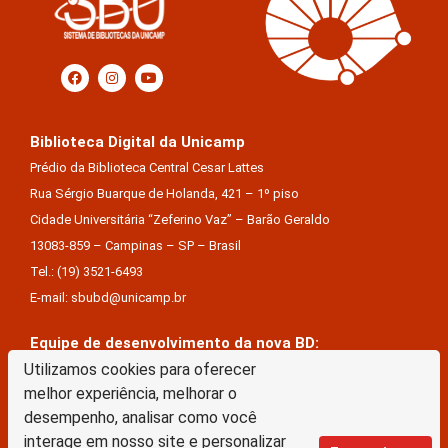
Biblioteca Digital da Unicamp
Prédio da Biblioteca Central Cesar Lattes
Rua Sérgio Buarque de Holanda, 421 – 1º piso
Cidade Universitária “Zeferino Vaz” – Barão Geraldo
13083-859 – Campinas – SP – Brasil
Tel.: (19) 3521-6493
E-mail: sbubd@unicamp.br
Equipe de desenvolvimento da nova BD:
Keite Aparecida Duarte
Utilizamos cookies para oferecer
melhor experiência, melhorar o
Márcio Vinícius De Jesus Almeida
desempenho, analisar como você
Saul Victor De Castro E Silva
interage em nosso site e personalizar