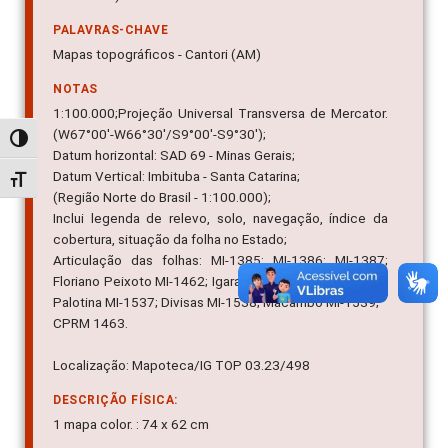
PALAVRAS-CHAVE
Mapas topográficos - Cantori (AM)
NOTAS
1:100.000;Projeção Universal Transversa de Mercator.
(W67°00'-W66°30'/S9°00'-S9°30');
Alternar alto contraste
Datum horizontal: SAD 69 - Minas Gerais;
Datum Vertical: Imbituba - Santa Catarina;
Alternar tamanho da fonte
(Região Norte do Brasil - 1:100.000);
Inclui legenda de relevo, solo, navegação, índice da
cobertura, situação da folha no Estado;
Articulação das folhas: MI-1385; MI-1386; MI-1387;
Floriano Peixoto MI-1462; Igarapé Macureném MI-1464;
Palotina MI-1537; Divisas MI-1538; Macambo MI-1539;
CPRM 1463.
Localização: Mapoteca/IG TOP 03.23/498
DESCRIÇÃO FÍSICA:
1 mapa color. : 74 x 62 cm