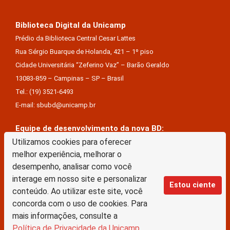
Biblioteca Digital da Unicamp
Prédio da Biblioteca Central Cesar Lattes
Rua Sérgio Buarque de Holanda, 421 – 1º piso
Cidade Universitária “Zeferino Vaz” – Barão Geraldo
13083-859 – Campinas – SP – Brasil
Tel.: (19) 3521-6493
E-mail: sbubd@unicamp.br
Equipe de desenvolvimento da nova BD:
Utilizamos cookies para oferecer
Keite Aparecida Duarte
melhor experiência, melhorar o
Márcio Vinícius De Jesus Almeida
desempenho, analisar como você
Saul Victor De Castro E Silva
interage em nosso site e personalizar
Estou ciente
conteúdo. Ao utilizar este site, você
A Biblioteca Digital da Unicamp está licenciado com uma Licença Creative Commons –
concorda com o uso de cookies. Para
Atribuição Sem Derivações 4.0 Internacional
mais informações, consulte a
Política de Privacidade da Unicamp