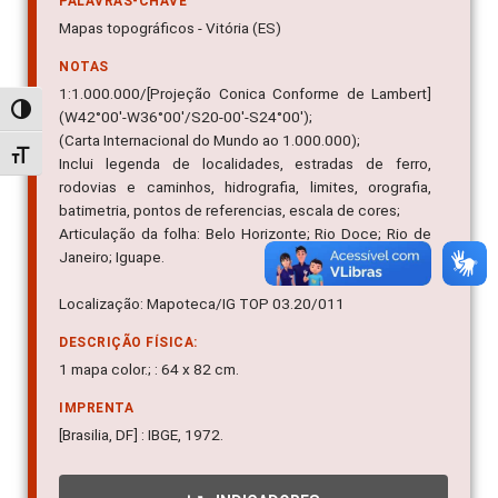
PALAVRAS-CHAVE
Mapas topográficos - Vitória (ES)
NOTAS
1:1.000.000/[Projeção Conica Conforme de Lambert]
Alternar alto contraste
(W42°00'-W36°00'/S20-00'-S24°00');
(Carta Internacional do Mundo ao 1.000.000);
Alternar tamanho da fonte
Inclui legenda de localidades, estradas de ferro,
rodovias e caminhos, hidrografia, limites, orografia,
batimetria, pontos de referencias, escala de cores;
Articulação da folha: Belo Horizonte; Rio Doce; Rio de
Janeiro; Iguape.
Localização: Mapoteca/IG TOP 03.20/011
DESCRIÇÃO FÍSICA:
1 mapa color.; : 64 x 82 cm.
IMPRENTA
[Brasilia, DF] : IBGE, 1972.