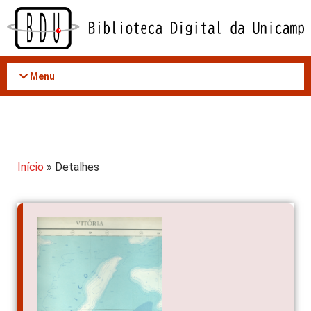
Acessar
o
conteúdo
Menu
Início
» Detalhes