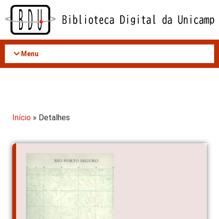
Acessar
o
conteúdo
Menu
Início
» Detalhes