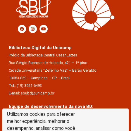
Biblioteca Digital da Unicamp
Prédio da Biblioteca Central Cesar Lattes
Rua Sérgio Buarque de Holanda, 421 – 1º piso
Cidade Universitária “Zeferino Vaz” – Barão Geraldo
13083-859 – Campinas – SP – Brasil
Tel.: (19) 3521-6493
E-mail: sbubd@unicamp.br
Equipe de desenvolvimento da nova BD:
Keite Aparecida Duarte
Utilizamos cookies para oferecer
melhor experiência, melhorar o
Márcio Vinícius De Jesus Almeida
desempenho, analisar como você
Saul Victor De Castro E Silva