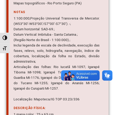
Mapas topográficos - Rio Porto Seguro (PA)
NOTAS
1:100.000;Projeção Universal Transversa de Mercator.
(W53°30'-W53°00'/S7°00'-S7°30'). -;
Datum horizontal: SAD-69.;
Datum Vertical: Imbituba - Santa Catarina.;
Alternar alto contraste
(Região Norte do Brasil - 1:100.000).;
Inclui legenda de escala de declividade, execução das
Alternar tamanho da fonte
fases, relevo, solo, hidrografia, navegação, índice de
cobertura, localização da folha no Estado, divisão
administrativa;
Articulação das folhas: Rio Iucatã MI-1097; Igarapé
Tiborna MI-1098; Igarapé Triunfo MI-1099; Córrego
Guariba MI-1176; Igarapé do Deserto MI-1178; Ribeirão
do Tucano MI-1255; Igarapé do Ananás MI-1256;
Igarapé do Curupaiti MI-1257.
Localização: Mapoteca/IG TOP 03.23/336
DESCRIÇÃO FÍSICA:
1 mapa color. : 75 x 63 cm