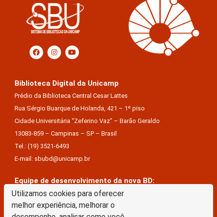
Biblioteca Digital da Unicamp
Prédio da Biblioteca Central Cesar Lattes
Rua Sérgio Buarque de Holanda, 421 – 1º piso
Cidade Universitária “Zeferino Vaz” – Barão Geraldo
13083-859 – Campinas – SP – Brasil
Tel.: (19) 3521-6493
E-mail: sbubd@unicamp.br
Equipe de desenvolvimento da nova BD:
Keite Aparecida Duarte
Utilizamos cookies para oferecer
melhor experiência, melhorar o
Márcio Vinícius De Jesus Almeida
desempenho, analisar como você