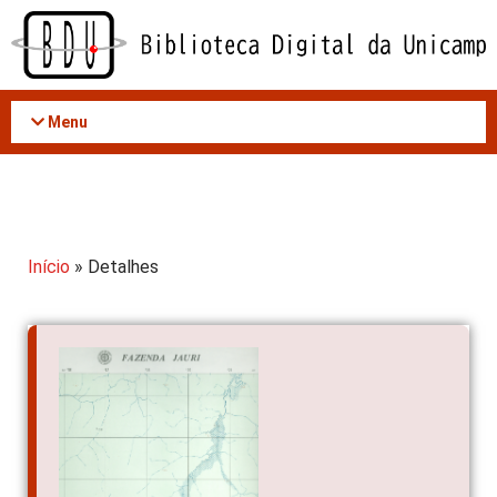
Acessar
o
conteúdo
Menu
Início
» Detalhes