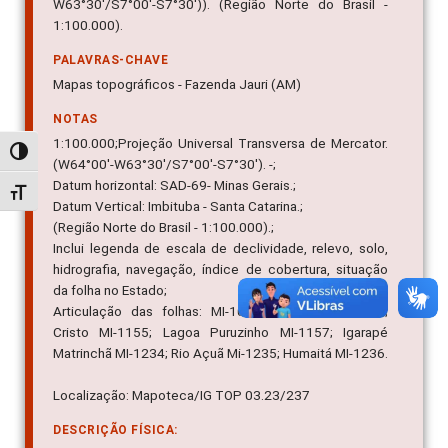
W63°30'/S7°00'-S7°30')). (Região Norte do Brasil -
1:100.000).
PALAVRAS-CHAVE
Mapas topográficos - Fazenda Jauri (AM)
NOTAS
1:100.000;Projeção Universal Transversa de Mercator.
Alternar alto contraste
(W64°00'-W63°30'/S7°00'-S7°30'). -;
Datum horizontal: SAD-69- Minas Gerais.;
Alternar tamanho da fonte
Datum Vertical: Imbituba - Santa Catarina.;
(Região Norte do Brasil - 1:100.000).;
Inclui legenda de escala de declividade, relevo, solo,
hidrografia, navegação, índice de cobertura, situação
da folha no Estado;
Articulação das folhas: MI-1076; MI-1077; MI-1078;
Cristo MI-1155; Lagoa Puruzinho MI-1157; Igarapé
Matrinchã MI-1234; Rio Açuã Mi-1235; Humaitá MI-1236.
Localização: Mapoteca/IG TOP 03.23/237
DESCRIÇÃO FÍSICA: