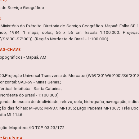
ia de Serviço Geográfico
O
Ministério do Exército. Diretoria de Serviço Geográfico. Mapuá: Folha SB.19-
ico, 1984. 1 mapa, color., 56 x 55 cm. Escala 1:100.000. Projeção
/S6°30'-S7°00')). (Região Nordeste do Brasil - 1:100.000).
RAS-CHAVE
opográficos - Mapuá, AM
00;Projeção Universal Transversa de Mercator.(W69°30'-W69°00'/S6°30'-S7
rizontal: SAD-69 - Minas Gerais.;
rtical: Imbituba - Santa Catarina.;
Nordeste do Brasil - 1:100.000).
egenda de escala de declividade, relevo, solo, hidrografia, navegação, índic
ação das folhas: MI-986; MI-987; MI-1055; Lago Iracema MI-1067; Três B
itá MI-1146.
ação: Mapoteca/IG TOP 03.23/172
ÇÃO FÍSICA: