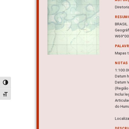
Diretor
RESUM
BRASIL. 
Geográf
W69°00'
PALAV
Mapas t
NOTAS
1:100.0
Datum ho
Datum Ve
Alternar alto contraste
(Região 
Inclui l
Alternar tamanho da fonte
Articul
do Huma
Localiz
DESCRI