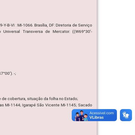
Y-B-VI : MI-1066. Brasília, DF: Diretoria de Serviço
 Universal Transversa de Mercator. ((W69°30'-
°00'). -;
e de cobertura, situação da folha no Estado;
ocas MI-1144; Igarapé São Vicente MI-1145; Sacado