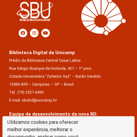
Biblioteca Digital da Unicamp
Prédio da Biblioteca Central Cesar Lattes
Rua Sérgio Buarque de Holanda, 421 – 1º piso
Cidade Universitária “Zeferino Vaz” – Barão Geraldo
13083-859 – Campinas – SP – Brasil
Tel.: (19) 3521-6493
E-mail: sbubd@unicamp.br
Equipe de desenvolvimento da nova BD:
Keite Aparecida Duarte
Utilizamos cookies para oferecer
melhor experiência, melhorar o
Márcio Vinícius De Jesus Almeida
desempenho, analisar como você