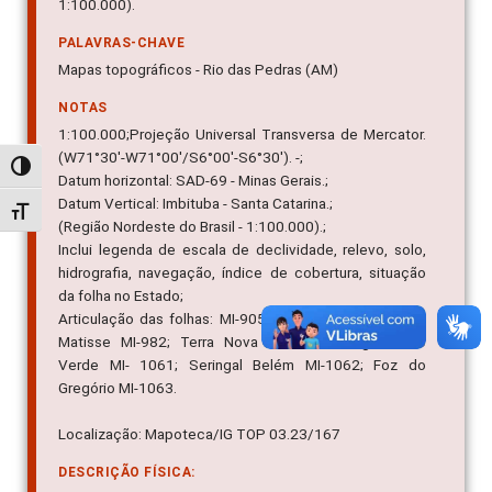
1:100.000).
PALAVRAS-CHAVE
Mapas topográficos - Rio das Pedras (AM)
NOTAS
1:100.000;Projeção Universal Transversa de Mercator.
(W71°30'-W71°00'/S6°00'-S6°30'). -;
Alternar alto contraste
Datum horizontal: SAD-69 - Minas Gerais.;
Datum Vertical: Imbituba - Santa Catarina.;
Alternar tamanho da fonte
(Região Nordeste do Brasil - 1:100.000).;
Inclui legenda de escala de declividade, relevo, solo,
hidrografia, navegação, índice de cobertura, situação
da folha no Estado;
Articulação das folhas: MI-905; MI-906; MI-907; Aldeia
Matisse MI-982; Terra Nova MI-984; Seringal Cabo
Verde MI- 1061; Seringal Belém MI-1062; Foz do
Gregório MI-1063.
Localização: Mapoteca/IG TOP 03.23/167
DESCRIÇÃO FÍSICA: