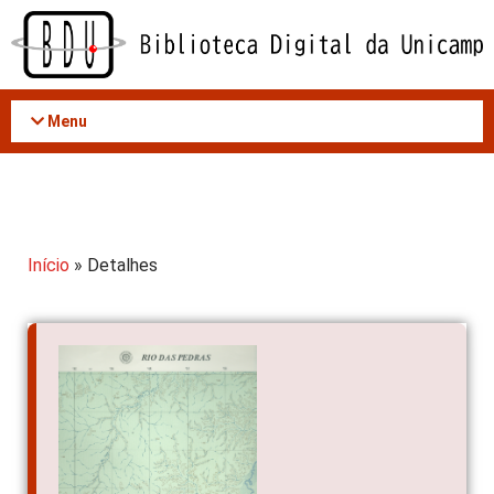
Acessar
o
conteúdo
Menu
Início
» Detalhes