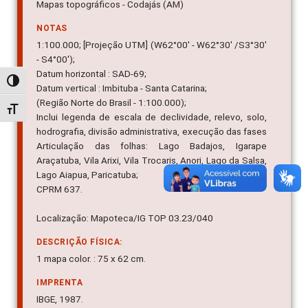
Mapas topográficos - Codajás (AM)
NOTAS
1:100.000; [Projeção UTM] (W62°00' - W62°30' /S3°30'
- S4°00');
Datum horizontal : SAD-69;
Alternar alto contraste
Datum vertical : Imbituba - Santa Catarina;
(Região Norte do Brasil - 1:100.000);
Alternar tamanho da fonte
Inclui legenda de escala de declividade, relevo, solo,
hodrografia, divisão administrativa, execução das fases
Articulação das folhas: Lago Badajos, Igarape
Araçatuba, Vila Arixi, Vila Trocaris, Anori, Lago da Salsa,
Lago Aiapua, Paricatuba;
CPRM 637.
Localização: Mapoteca/IG TOP 03.23/040
DESCRIÇÃO FÍSICA:
1 mapa color. : 75 x 62 cm.
IMPRENTA
IBGE, 1987.