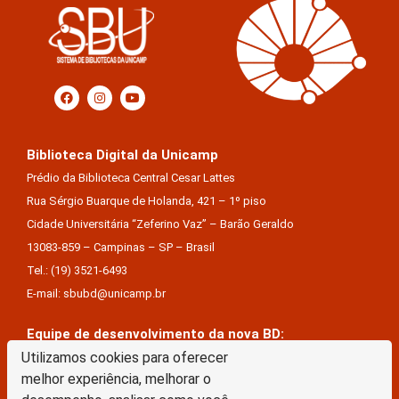
Biblioteca Digital da Unicamp
Prédio da Biblioteca Central Cesar Lattes
Rua Sérgio Buarque de Holanda, 421 – 1º piso
Cidade Universitária “Zeferino Vaz” – Barão Geraldo
13083-859 – Campinas – SP – Brasil
Tel.: (19) 3521-6493
E-mail: sbubd@unicamp.br
Equipe de desenvolvimento da nova BD:
Keite Aparecida Duarte
Utilizamos cookies para oferecer
melhor experiência, melhorar o
Márcio Vinícius De Jesus Almeida