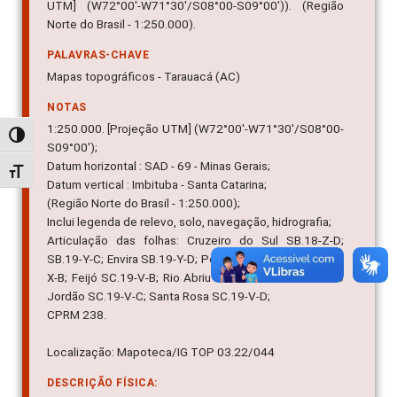
UTM] (W72°00'-W71°30'/S08°00-S09°00')). (Região
Norte do Brasil - 1:250.000).
PALAVRAS-CHAVE
Mapas topográficos - Tarauacá (AC)
NOTAS
1:250.000. [Projeção UTM] (W72°00'-W71°30'/S08°00-
Alternar alto contraste
S09°00');
Datum horizontal : SAD - 69 - Minas Gerais;
Alternar tamanho da fonte
Datum vertical : Imbituba - Santa Catarina;
(Região Norte do Brasil - 1:250.000);
Inclui legenda de relevo, solo, navegação, hidrografia;
Articulação das folhas: Cruzeiro do Sul SB.18-Z-D;
SB.19-Y-C; Envira SB.19-Y-D; Porto Walter - CIRP SC.18-
X-B; Feijó SC.19-V-B; Rio Abriu CIRP SC.18-X-D; Foz do
Jordão SC.19-V-C; Santa Rosa SC.19-V-D;
CPRM 238.
Localização: Mapoteca/IG TOP 03.22/044
DESCRIÇÃO FÍSICA: