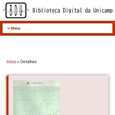
Acessar
o
conteúdo
Menu
Início
» Detalhes