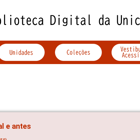
al e antes
ES)