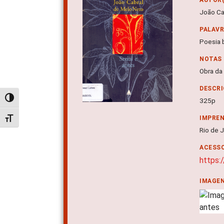
João Ca
PALAV
Poesia b
NOTAS
Obra da
DESCRI
Alternar alto contraste
325p
IMPRE
Alternar tamanho da fonte
Rio de J
ACESSO
https:
IMAGE