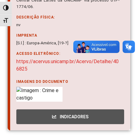
Central Cesar Lattes da UNICAMP via processo 01P-
1774/06.
Alternar alto contraste
DESCRIÇÃO FÍSICA:
Alternar tamanho da fonte
nv
IMPRENTA
[S.l.] : Europa-América, [19-?]
ACESSO ELETRÔNICO:
https://acervus.unicamp.br/Acervo/Detalhe/40
6825
IMAGENS DO DOCUMENTO
INDICADORES