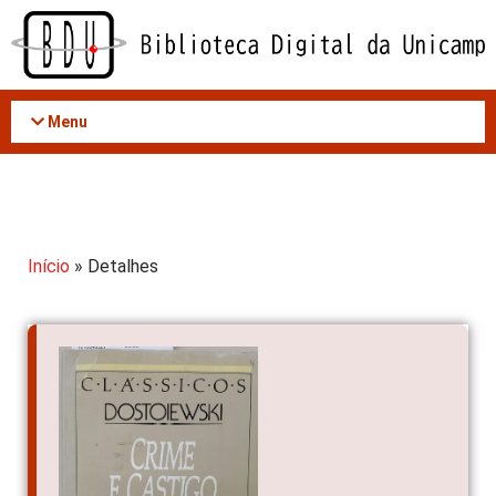
Acessar
o
conteúdo
Menu
Início
» Detalhes