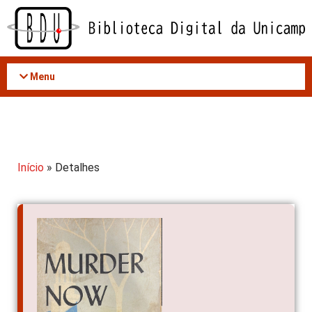
Acessar
o
conteúdo
Menu
Início
» Detalhes