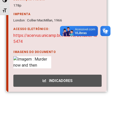
Alternar alto contraste
178p
Alternar tamanho da fonte
IMPRENTA
London : Collier MacMillan, 1966
ACESSO ELETRÔNICO:
https://acervus.unicamp.br/Acervo/Detalhe/40
5474
IMAGENS DO DOCUMENTO
INDICADORES