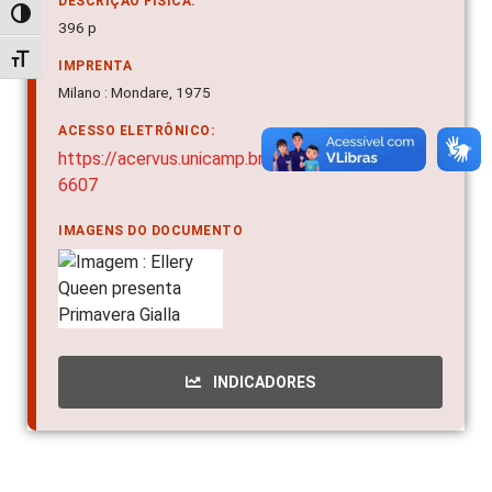
DESCRIÇÃO FÍSICA:
Alternar alto contraste
396 p
Alternar tamanho da fonte
IMPRENTA
Milano : Mondare, 1975
ACESSO ELETRÔNICO:
https://acervus.unicamp.br/Acervo/Detalhe/39
6607
IMAGENS DO DOCUMENTO
INDICADORES