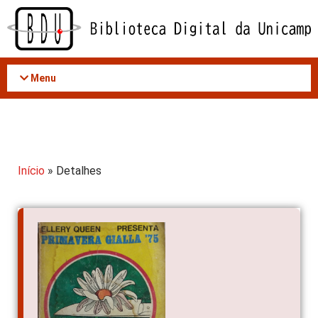
Acessar
o
conteúdo
Menu
Início
» Detalhes