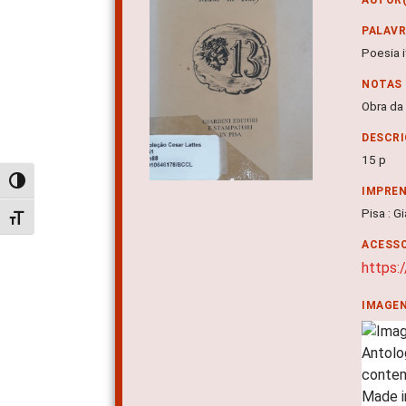
PALAV
Poesia i
NOTAS
Obra da
DESCRI
15 p
Alternar alto contraste
IMPRE
Pisa : G
Alternar tamanho da fonte
ACESSO
https:
IMAGE