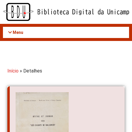
Acessar
o
conteúdo
Menu
Início
» Detalhes