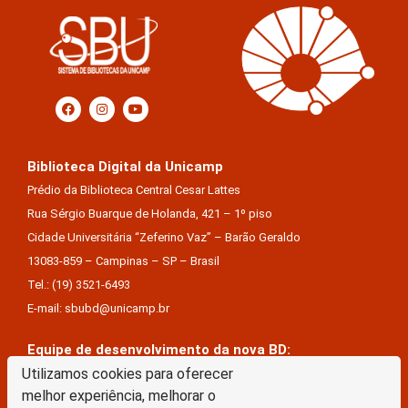
Biblioteca Digital da Unicamp
Prédio da Biblioteca Central Cesar Lattes
Rua Sérgio Buarque de Holanda, 421 – 1º piso
Cidade Universitária “Zeferino Vaz” – Barão Geraldo
13083-859 – Campinas – SP – Brasil
Tel.: (19) 3521-6493
E-mail: sbubd@unicamp.br
Equipe de desenvolvimento da nova BD:
Utilizamos cookies para oferecer
Keite Aparecida Duarte
melhor experiência, melhorar o
Márcio Vinícius De Jesus Almeida