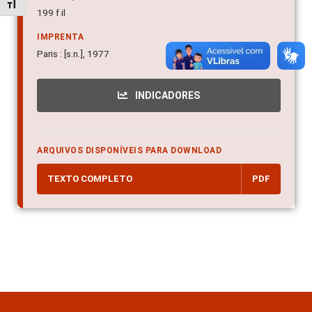
Alternar tamanho da fonte
199 f il
IMPRENTA
Paris : [s.n.], 1977
INDICADORES
ARQUIVOS DISPONÍVEIS PARA DOWNLOAD
TEXTO COMPLETO
PDF