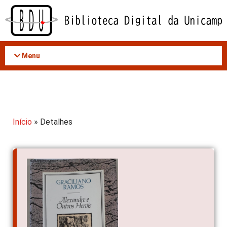
Acessar
o
conteúdo
Menu
Início
» Detalhes