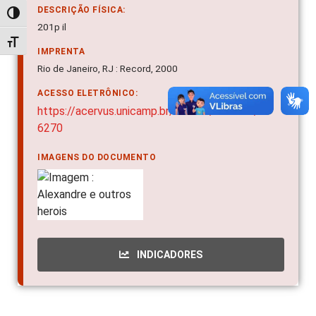
DESCRIÇÃO FÍSICA:
Alternar alto contraste
201p il
Alternar tamanho da fonte
IMPRENTA
Rio de Janeiro, RJ : Record, 2000
ACESSO ELETRÔNICO:
https://acervus.unicamp.br/Acervo/Detalhe/19
6270
IMAGENS DO DOCUMENTO
INDICADORES