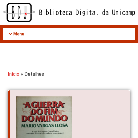
Acessar
o
conteúdo
Menu
Início
» Detalhes