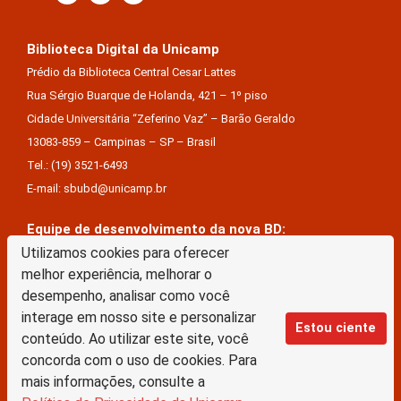
Biblioteca Digital da Unicamp
Prédio da Biblioteca Central Cesar Lattes
Rua Sérgio Buarque de Holanda, 421 – 1º piso
Cidade Universitária “Zeferino Vaz” – Barão Geraldo
13083-859 – Campinas – SP – Brasil
Tel.: (19) 3521-6493
E-mail: sbubd@unicamp.br
Equipe de desenvolvimento da nova BD:
Keite Aparecida Duarte
Utilizamos cookies para oferecer
melhor experiência, melhorar o
Márcio Vinícius De Jesus Almeida
desempenho, analisar como você
Saul Victor De Castro E Silva
interage em nosso site e personalizar
Estou ciente
conteúdo. Ao utilizar este site, você
A Biblioteca Digital da Unicamp está licenciado com uma Licença Creative Commons –
concorda com o uso de cookies. Para
Atribuição Sem Derivações 4.0 Internacional
mais informações, consulte a