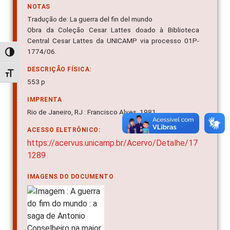
NOTAS
Tradução de: La guerra del fin del mundo
Obra da Coleção Cesar Lattes doado à Biblioteca
Central Cesar Lattes da UNICAMP via processo 01P-
1774/06.
Alternar alto contraste
DESCRIÇÃO FÍSICA:
Alternar tamanho da fonte
553 p
IMPRENTA
Rio de Janeiro, RJ : Francisco Alves, 1981
ACESSO ELETRÔNICO:
https://acervus.unicamp.br/Acervo/Detalhe/17
1289
IMAGENS DO DOCUMENTO