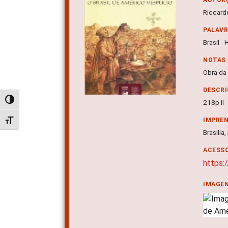
Riccard
PALAV
Brasil -
NOTAS
Obra da
DESCRI
Alternar alto contraste
218p il
IMPRE
Alternar tamanho da fonte
Brasília
ACESSO
https:
IMAGE