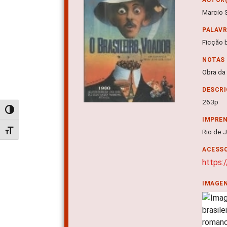
Marcio 
PALAV
Ficção b
NOTAS
Obra da
DESCRI
263p
Alternar alto contraste
IMPRE
Alternar tamanho da fonte
Rio de 
ACESSO
https:
IMAGE